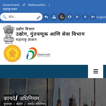
Government of Maharashtra |
महाराष्ट्र शासन
A-
A
A+
English
🎤
उद्योग विभाग
उद्योग, गुंतवणूक आणि सेवा विभाग
महाराष्ट्र शासन
कायदे/ अधिनियम
Breadcrumb
मुख्यपृष्ठ
प्रकाशन
कायदे/ अधिनियम