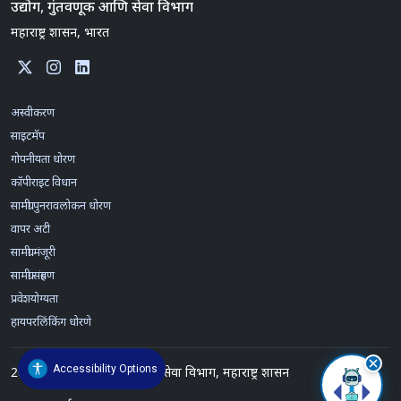
उद्योग, गुंतवणूक आणि सेवा विभाग
महाराष्ट्र शासन, भारत
अस्वीकरण
साइटमॅप
गोपनीयता धोरण
कॉपीराइट विधान
सामग्री पुनरावलोकन धोरण
वापर अटी
सामग्री मंजूरी
सामग्री संग्रहण
प्रवेशयोग्यता
हायपरलिंकिंग धोरणे
Accessibility Options
2025
©
उद्योग, गुंतवणूक आणि सेवा विभाग, महाराष्ट्र शासन