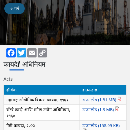
← मागे
Facebook
Twitter
Email
Copy
कायदे/ अधिनियम
Link
Acts
शीर्षक
डाउनलोड
महाराष्ट्र औद्योगिक विकास कायदा, १९६१
डाउनलोड (1.81 MB)
बॉम्बे खादी आणि ग्रामीण उद्योग अधिनियम,
डाउनलोड (1.3 MB)
१९६०
मैत्री कायदा, २०२३
डाउनलोड (158.99 KB)