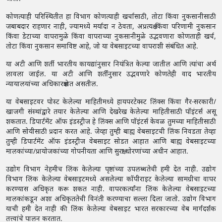
कोणत्याही परिस्थितीत हा विभाग कोणत्याही खर्चासाठी, तोटा किंवा नुकसानीसाठी
जबाबदार राहणार नाही, ज्यामध्ये मर्यादा न ठेवता, अप्रत्यक्ष किंवा परिणामी नुकसान
किंवा डेटाच्या वापरामुळे किंवा वापराच्या नुकसानीमुळे उद्भवणारा कोणताही खर्च,
तोटा किंवा नुकसान समाविष्ट आहे, जो या वेबसाइटच्या वापराशी संबंधित आहे.
या अटी आणि शर्ती भारतीय कायद्यांनुसार नियंत्रित केल्या जातील आणि त्यांचा अर्थ
लावला जाईल. या अटी आणि शर्तींनुसार उद्भवणारे कोणतेही वाद भारतीय
न्यायालयांच्या अधिकारक्षेत्रात असतील.
या वेबसाइटवर पोस्ट केलेल्या माहितीमध्ये हायपरटेक्स्ट लिंक्स किंवा गैर-सरकारी/
खाजगी संस्थांद्वारे तयार केलेल्या आणि देखरेख केलेल्या माहितीसाठी पॉइंटर्स असू
शकतात. डिपार्टमेंट ऑफ इंडस्ट्रीज हे लिंक्स आणि पॉइंटर्स केवळ तुमच्या माहितीसाठी
आणि सोयीसाठी प्रदान करत आहे. जेव्हा तुम्ही बाह्य वेबसाइटची लिंक निवडता तेव्हा
तुम्ही डिपार्टमेंट ऑफ इंडस्ट्रीज वेबसाइट सोडत आहात आणि बाह्य वेबसाइटच्या
मालकांच्या/प्रायोजकांच्या गोपनीयता आणि सुरक्षा धोरणांच्या अधीन आहात.
उद्योग विभाग नेहमीच लिंक केलेल्या पृष्ठांच्या उपलब्धतेची हमी देत ​​नाही. उद्योग
विभाग लिंक केलेल्या वेबसाइटमध्ये असलेल्या कॉपीराइट केलेल्या सामग्रीचा वापर
करण्यास अधिकृत करू शकत नाही. वापरकर्त्यांना लिंक केलेल्या वेबसाइटच्या
मालकांकडून अशा अधिकृततेची विनंती करण्याचा सल्ला दिला जातो. उद्योग विभाग
याची हमी देत ​​नाही की लिंक केलेल्या वेबसाइट भारत सरकारच्या वेब मार्गदर्शक
तत्त्वांचे पालन करतात.