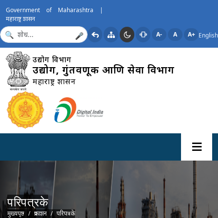
Government of Maharashtra |
महाराष्ट्र शासन
A-
A
A+
English
🎤
उद्योग विभाग
उद्योग, गुंतवणूक आणि सेवा विभाग
महाराष्ट्र शासन
परिपत्रके
Breadcrumb
मुख्यपृष्ठ
प्रकाशन
परिपत्रके