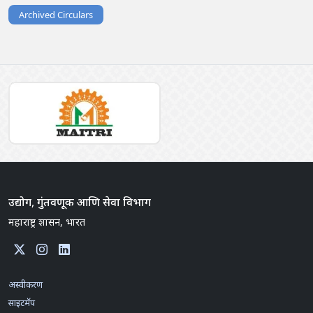
Archived Circulars
उद्योग, गुंतवणूक आणि सेवा विभाग
महाराष्ट्र शासन, भारत
अस्वीकरण
साइटमॅप