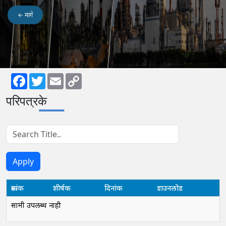
← मागे
Facebook
Twitter
Email
Copy
परिपत्रके
Link
क्रमांक
शीर्षक
दिनांक
डाउनलोड
सामग्री उपलब्ध नाही