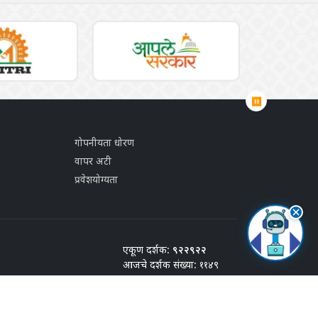
⏸
गोपनीयता धोरण
वापर अटी
प्रवेशयोग्यता
एकूण दर्शक:
९२२९२२
आजचे दर्शक संख्या: ११४९
शेवटचे अद्यतन:
२७/जुलै/२०२६