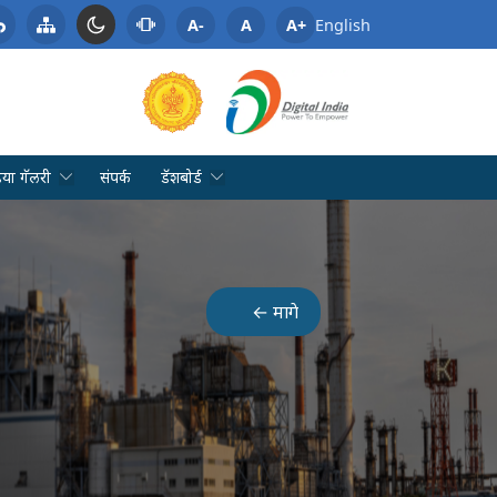
A-
A
A+
English
िया गॅलरी
संपर्क
डॅशबोर्ड
← मागे