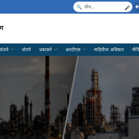
🎤
ाग
्यालये
धोरणे
प्रकाशने
आरटीएस
माहितीचा अधिकार
मीड