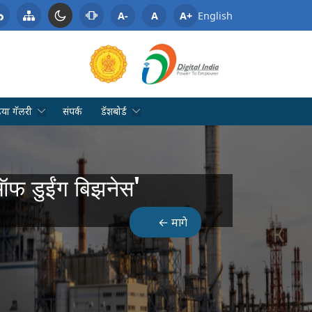
A-
A
A+
English
िया गॅलरी
संपर्क
डॅशबोर्ड
ज ऑफ डुईंग बिझनेस'
← मागे