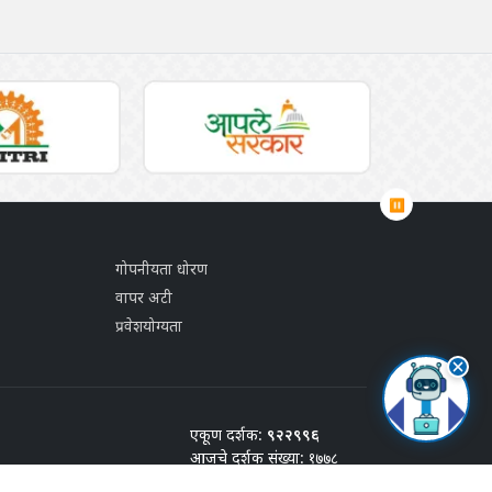
⏸
गोपनीयता धोरण
वापर अटी
प्रवेशयोग्यता
एकूण दर्शक:
९२२९९६
आजचे दर्शक संख्या: १७७८
शेवटचे अद्यतन:
२७/जुलै/२०२६