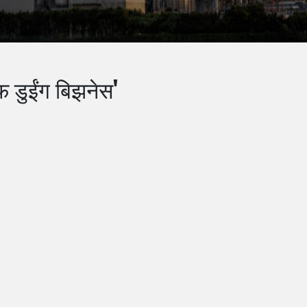
ऑफ डुईंग बिझनेस'